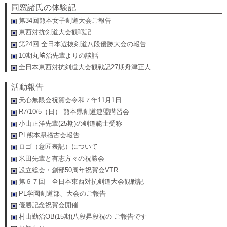
同窓諸氏の体験記
第34回熊本女子剣道大会ご報告
東西対抗剣道大会観戦記
第24回 全日本選抜剣道八段優勝大会の報告
10期丸﨑治先輩よりの談話
全日本東西対抗剣道大会観戦記27期舟津正人
活動報告
天心無限会祝賀会令和７年11月1日
R7/10/5（日） 熊本県剣道連盟講習会
小山正洋先輩(25期)の剣道範士受称
PL熊本県稽古会報告
ロゴ（意匠表記）について
米田先輩と有志方々の祝勝会
設立総会・創部50周年祝賀会VTR
第６７回 全日本東西対抗剣道大会観戦記
PL学園剣道部、大会のご報告
優勝記念祝賀会開催
村山勤治OB(15期)八段昇段祝の ご報告です