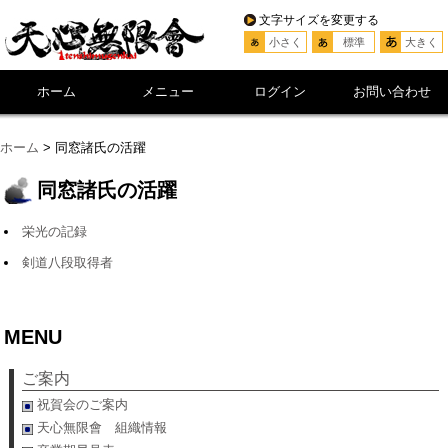
文字サイズを変更する
小さく
標準
大きく
ホーム
メニュー
ログイン
お問い合わせ
ホーム
> 同窓諸氏の活躍
同窓諸氏の活躍
栄光の記録
剣道八段取得者
MENU
ご案内
祝賀会のご案内
天心無限會 組織情報