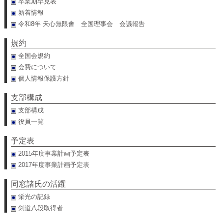
卒業期早見表
新着情報
令和8年 天心無限會 全国理事会 会議報告
規約
全国会規約
会費について
個人情報保護方針
支部構成
支部構成
役員一覧
予定表
2015年度事業計画予定表
2017年度事業計画予定表
同窓諸氏の活躍
栄光の記録
剣道八段取得者