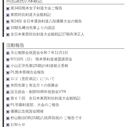
同窓諸氏の体験記
第34回熊本女子剣道大会ご報告
東西対抗剣道大会観戦記
第24回 全日本選抜剣道八段優勝大会の報告
10期丸﨑治先輩よりの談話
全日本東西対抗剣道大会観戦記27期舟津正人
活動報告
天心無限会祝賀会令和７年11月1日
R7/10/5（日） 熊本県剣道連盟講習会
小山正洋先輩(25期)の剣道範士受称
PL熊本県稽古会報告
ロゴ（意匠表記）について
米田先輩と有志方々の祝勝会
設立総会・創部50周年祝賀会VTR
第６７回 全日本東西対抗剣道大会観戦記
PL学園剣道部、大会のご報告
優勝記念祝賀会開催
村山勤治OB(15期)八段昇段祝の ご報告です
お知らせ